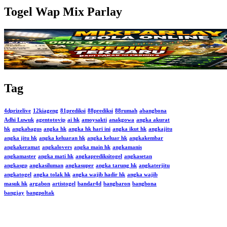
Togel Wap Mix Parlay
Tag
4dprizelive
12kiageng
81prediksi
88prediksi
88rumah
abangbona
Adhi Luwuk
agentotovip
ai hk
amoysakti
anakgowa
angka akurat
hk
angkabagus
angka hk
angka hk hari ini
angka ikut hk
angkajitu
angka jitu hk
angka keluaran hk
angka keluar hk
angkakembar
angkakeramat
angkalovers
angka main hk
angkamanis
angkamaster
angka mati hk
angkaprediksitogel
angkasetan
angkasgp
angkasiluman
angkasuper
angka tarung hk
angkaterjitu
angkatogel
angka tolak hk
angka wajib hadir hk
angka wajib
masuk hk
argabon
artistogel
bandar4d
bangbaron
bangbona
bangjay
bangpoltak