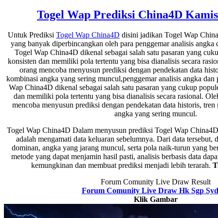
Togel Wap Prediksi China4D Kamis
Untuk Prediksi
Togel Wap China4D
disini jadikan Togel Wap China
yang banyak diperbincangkan oleh para penggemar analisis angka da
Togel Wap China4D dikenal sebagai salah satu pasaran yang cuku
konsisten dan memiliki pola tertentu yang bisa dianalisis secara rasi
orang mencoba menyusun prediksi dengan pendekatan data histor
kombinasi angka yang sering muncul,penggemar analisis angka dan pe
Wap China4D dikenal sebagai salah satu pasaran yang cukup popule
dan memiliki pola tertentu yang bisa dianalisis secara rasional. Ol
mencoba menyusun prediksi dengan pendekatan data historis, tren
angka yang sering muncul.
Togel Wap China4D Dalam menyusun prediksi Togel Wap China4D,
adalah mengamati data keluaran sebelumnya. Dari data tersebut, d
dominan, angka yang jarang muncul, serta pola naik-turun yang be
metode yang dapat menjamin hasil pasti, analisis berbasis data d
kemungkinan dan membuat prediksi menjadi lebih terarah.
T
Forum Comunity Live Draw Result
Forum Comunity Live Draw Hk Sgp Sy
Klik Gambar