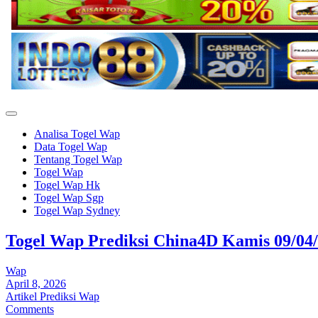
Analisa Togel Wap
Data Togel Wap
Tentang Togel Wap
Togel Wap
Togel Wap Hk
Togel Wap Sgp
Togel Wap Sydney
Togel Wap Prediksi China4D Kamis 09/04
Wap
April 8, 2026
Artikel Prediksi Wap
Comments