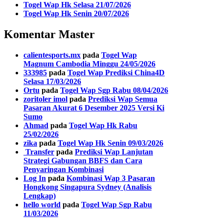
Togel Wap Hk Selasa 21/07/2026
Togel Wap Hk Senin 20/07/2026
Komentar Master
calientesports.mx
pada
Togel Wap
Magnum Cambodia Minggu 24/05/2026
333985
pada
Togel Wap Prediksi China4D
Selasa 17/03/2026
Ortu
pada
Togel Wap Sgp Rabu 08/04/2026
zoritoler imol
pada
Prediksi Wap Semua
Pasaran Akurat 6 Desember 2025 Versi Ki
Sumo
Ahmad
pada
Togel Wap Hk Rabu
25/02/2026
zika
pada
Togel Wap Hk Senin 09/03/2026
️ Transfer
pada
Prediksi Wap Lanjutan
Strategi Gabungan BBFS dan Cara
Penyaringan Kombinasi
Log In
pada
Kombinasi Wap 3 Pasaran
Hongkong Singapura Sydney (Analisis
Lengkap)
hello world
pada
Togel Wap Sgp Rabu
11/03/2026