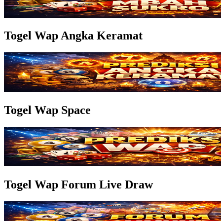
Togel Wap Angka Keramat
Togel Wap Space
Togel Wap Forum Live Draw