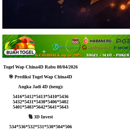
Togel Wap China4D Rabu 08/04/2026
🎯 Prediksi Togel Wap China4D
Angka Jadi 4D (iseng):
5416*5412*5413*5410*5436
5432*5431*5430*5406*5402
5401*5403*5642*5641*5643
🔢 3D Invest
534*536*532*531*530*504*506