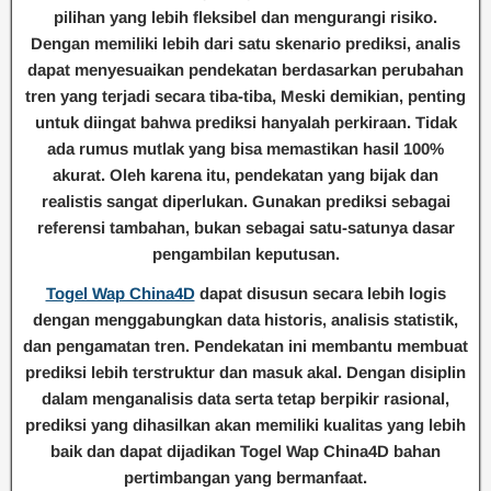
pilihan yang lebih fleksibel dan mengurangi risiko.
Dengan memiliki lebih dari satu skenario prediksi, analis
dapat menyesuaikan pendekatan berdasarkan perubahan
tren yang terjadi secara tiba-tiba, Meski demikian, penting
untuk diingat bahwa prediksi hanyalah perkiraan. Tidak
ada rumus mutlak yang bisa memastikan hasil 100%
akurat. Oleh karena itu, pendekatan yang bijak dan
realistis sangat diperlukan. Gunakan prediksi sebagai
referensi tambahan, bukan sebagai satu-satunya dasar
pengambilan keputusan.
Togel Wap China4D
dapat disusun secara lebih logis
dengan menggabungkan data historis, analisis statistik,
dan pengamatan tren. Pendekatan ini membantu membuat
prediksi lebih terstruktur dan masuk akal. Dengan disiplin
dalam menganalisis data serta tetap berpikir rasional,
prediksi yang dihasilkan akan memiliki kualitas yang lebih
baik dan dapat dijadikan Togel Wap China4D bahan
pertimbangan yang bermanfaat.