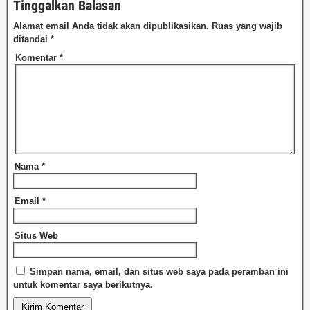
Tinggalkan Balasan
Alamat email Anda tidak akan dipublikasikan.
Ruas yang wajib
ditandai
*
Komentar
*
Nama
*
Email
*
Situs Web
Simpan nama, email, dan situs web saya pada peramban ini
untuk komentar saya berikutnya.