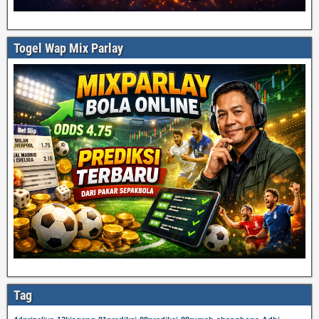
Togel Wap Mix Parlay
Tag