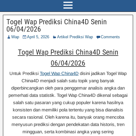
Togel Wap Prediksi China4D Senin
06/04/2026
Wap
April 5, 2026
Artikel Prediksi Wap
Comments
Togel Wap Prediksi China4D Senin
06/04/2026
Untuk Prediksi
Togel Wap China4D
disini jadikan Togel Wap
China4D menjadi salah satu topik yang banyak
diperbincangkan oleh para penggemar analisis angka dan
pemerhati data statistik. Togel Wap China4D dikenal sebagai
salah satu pasaran yang cukup populer karena hasilnya
konsisten dan memiliki pola tertentu yang bisa dianalisis
secara rasional. Oleh karena itu, banyak orang mencoba
menyusun prediksi dengan pendekatan data historis, tren
mingguan, serta kombinasi angka yang sering