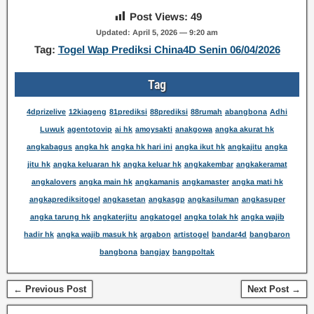
Post Views:
49
Updated: April 5, 2026 — 9:20 am
Tag:
Togel Wap Prediksi China4D Senin 06/04/2026
Tag
4dprizelive
12kiageng
81prediksi
88prediksi
88rumah
abangbona
Adhi
Luwuk
agentotovip
ai hk
amoysakti
anakgowa
angka akurat hk
angkabagus
angka hk
angka hk hari ini
angka ikut hk
angkajitu
angka
jitu hk
angka keluaran hk
angka keluar hk
angkakembar
angkakeramat
angkalovers
angka main hk
angkamanis
angkamaster
angka mati hk
angkaprediksitogel
angkasetan
angkasgp
angkasiluman
angkasuper
angka tarung hk
angkaterjitu
angkatogel
angka tolak hk
angka wajib
hadir hk
angka wajib masuk hk
argabon
artistogel
bandar4d
bangbaron
bangbona
bangjay
bangpoltak
← Previous Post
Next Post →