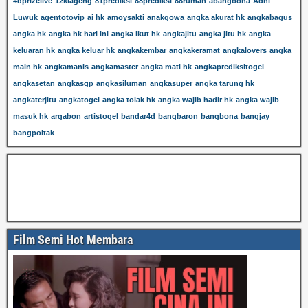
4dprizelive
12kiageng
81prediksi
88prediksi
88rumah
abangbona
Adhi
Luwuk
agentotovip
ai hk
amoysakti
anakgowa
angka akurat hk
angkabagus
angka hk
angka hk hari ini
angka ikut hk
angkajitu
angka jitu hk
angka
keluaran hk
angka keluar hk
angkakembar
angkakeramat
angkalovers
angka
main hk
angkamanis
angkamaster
angka mati hk
angkaprediksitogel
angkasetan
angkasgp
angkasiluman
angkasuper
angka tarung hk
angkaterjitu
angkatogel
angka tolak hk
angka wajib hadir hk
angka wajib
masuk hk
argabon
artistogel
bandar4d
bangbaron
bangbona
bangjay
bangpoltak
Film Semi Hot Membara