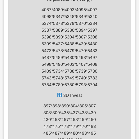
4087*4089*4093*4095*4097
4098*5347*5348*5349*5340
5374*5378*5379*5370*5384
5387*5389*5380*5394*5397
5398*5390*5304*5307*5308
5309*5437*5438*5439*5430
5473*5478*5479*5470*5483
5487*5489*5480*5493*5497
5498*5490*5403*5407*5408
5409*5734*5738*5739*5730
5743*5748*5749*5740*5783
5784*5789*5780*5793*5794
3D Invest
397*398*390*304*305*307
308*309*435*437*438*439
430*453*457*458*459*450
473*475*478*479*470*483
485*487*489*480*493*495