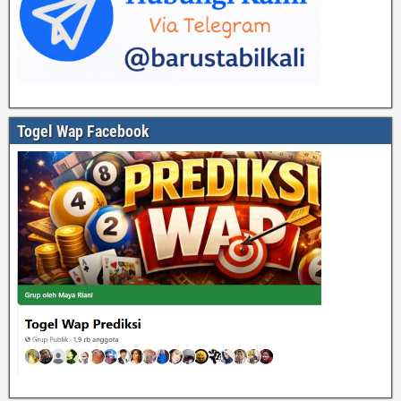
Togel Wap Facebook