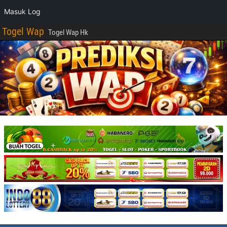
Masuk Log
Togel Wap
Togel Wap Hk