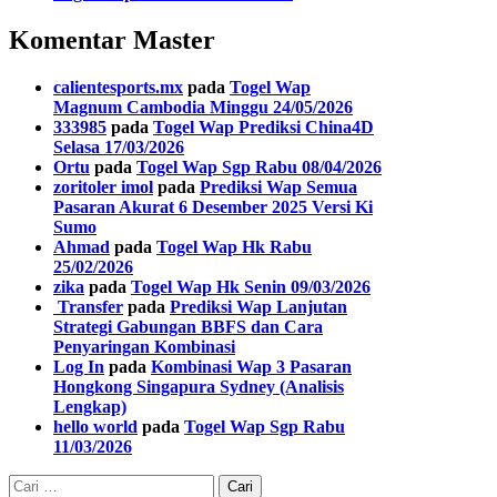
Komentar Master
calientesports.mx
pada
Togel Wap
Magnum Cambodia Minggu 24/05/2026
333985
pada
Togel Wap Prediksi China4D
Selasa 17/03/2026
Ortu
pada
Togel Wap Sgp Rabu 08/04/2026
zoritoler imol
pada
Prediksi Wap Semua
Pasaran Akurat 6 Desember 2025 Versi Ki
Sumo
Ahmad
pada
Togel Wap Hk Rabu
25/02/2026
zika
pada
Togel Wap Hk Senin 09/03/2026
️ Transfer
pada
Prediksi Wap Lanjutan
Strategi Gabungan BBFS dan Cara
Penyaringan Kombinasi
Log In
pada
Kombinasi Wap 3 Pasaran
Hongkong Singapura Sydney (Analisis
Lengkap)
hello world
pada
Togel Wap Sgp Rabu
11/03/2026
Cari