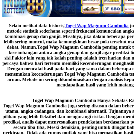
Selain melihat data historis,
Togel Wap Magnum Cambodia
ju
metode statistik sederhana seperti frekuensi kemunculan angka, 
kombinasi genap dan ganjil. Misalnya, jika dalam beberapa per
lebih sering muncul, maka kemungkinan besar pola tersebut ma
dekat. Namun,Togel Wap Magnum Cambodia penting untuk 
keseimbangan antara angka genap dan ganjil agar prediksi tid
sisi,Faktor lain yang tak kalah penting adalah tren harian dan
percaya bahwa hari tertentu memiliki kecenderungan menghasil
Dengan mencatat hasil pada hari yang sama dalam beberapa mi
menemukan kecenderungan Togel Wap Magnum Cambodia terte
acuan. Metode ini sering dikombinasikan dengan analisis kep
mendapatkan hasil yang lebih matang
Togel Wap Magnum Cambodia Hanya Sebatas Ra
Togel Wap Magnum Cambodia juga sering disusun dalam beberap
utama, angka cadangan, dan kombinasi alternatif. Tujuannya
pilihan yang lebih fleksibel dan mengurangi risiko. Dengan memil
prediksi, analis dapat menyesuaikan pendekatan berdasarkan p
secara tiba-tiba, Meski demikian, penting untuk diingat b
perkiraan. Tidak ada rumus mutlak yang bisa memastikan hasil