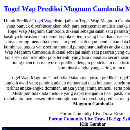
Togel Wap Prediksi Magnum Cambodia M
Untuk Prediksi
Togel Wap
disini jadikan Togel Wap Magnum Cambod
yang banyak diperbincangkan oleh para penggemar analisis angka da
Togel Wap Magnum Cambodia dikenal sebagai salah satu pasaran 
hasilnya konsisten dan memiliki pola tertentu yang bisa dianalisis sec
banyak orang mencoba menyusun prediksi dengan pendekatan data his
kombinasi angka yang sering muncul,penggemar analisis angka dan pe
Wap Magnum Cambodia dikenal sebagai salah satu pasaran yang cuk
konsisten dan memiliki pola tertentu yang bisa dianalisis secara rasi
orang mencoba menyusun prediksi dengan pendekatan data histor
kombinasi angka yang sering muncul.
Togel Wap Magnum Cambodia Dalam menyusun prediksi Toge
langkah awal yang penting adalah mengamati data keluaran sebelumny
terlihat angka-angka dominan, angka yang jarang muncul, serta pol
Meskipun tidak ada metode yang dapat menjamin hasil pasti, anal
membantu mempersempit kemungkinan dan membuat prediksi menjadi
Magnum Cambodia
Forum Comunity Live Draw Result
Forum Comunity Live Draw Hk Sgp Sy
Klik Gambar