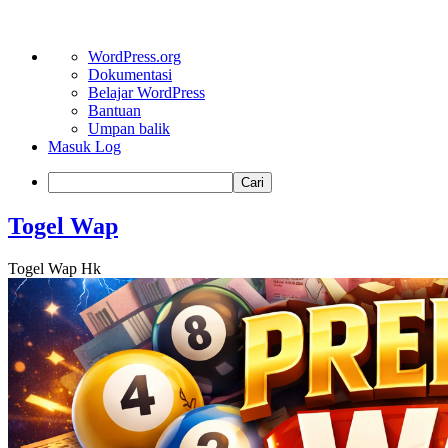
Tentang
WordPress.org
WordPress
Dokumentasi
Belajar WordPress
Bantuan
Umpan balik
Masuk Log
Cari
Togel Wap
Togel Wap Hk