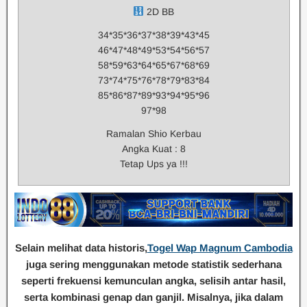
2D BB
34*35*36*37*38*39*43*45
46*47*48*49*53*54*56*57
58*59*63*64*65*67*68*69
73*74*75*76*78*79*83*84
85*86*87*89*93*94*95*96
97*98
Ramalan Shio Kerbau
Angka Kuat : 8
Tetap Ups ya !!!
Selain melihat data historis,
Togel Wap Magnum Cambodia
juga sering menggunakan metode statistik sederhana
seperti frekuensi kemunculan angka, selisih antar hasil,
serta kombinasi genap dan ganjil. Misalnya, jika dalam