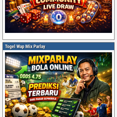
Togel Wap Mix Parlay