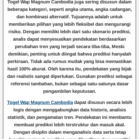
Togel Wap Magnum Cambodia juga sering disusun dalam
beberapa kategori, seperti angka utama, angka cadangan,
dan kombinasi alternatif. Tujuannya adalah untuk
memberikan pilihan yang lebih fleksibel dan mengurangi
risiko. Dengan memiliki lebih dari satu skenario prediksi,
analis dapat menyesuaikan pendekatan berdasarkan
perubahan tren yang terjadi secara tiba-tiba, Meski
demikian, penting untuk diingat bahwa prediksi hanyalah
perkiraan. Tidak ada rumus mutlak yang bisa memastikan
hasil 100% akurat. Oleh karena itu, pendekatan yang bijak
dan realistis sangat diperlukan. Gunakan prediksi sebagai
referensi tambahan, bukan sebagai satu-satunya dasar
pengambilan keputusan.
Togel Wap Magnum Cambodia
dapat disusun secara lebih
logis dengan menggabungkan data historis, analisis
statistik, dan pengamatan tren. Pendekatan ini membantu
membuat prediksi lebih terstruktur dan masuk akal.
Dengan disiplin dalam menganalisis data serta tetap