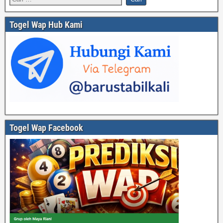
Togel Wap Hub Kami
Togel Wap Facebook