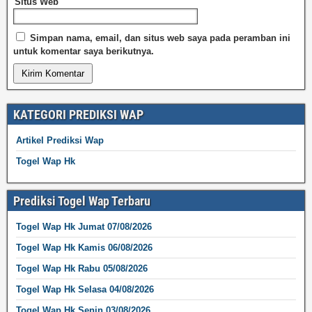
Situs Web
Simpan nama, email, dan situs web saya pada peramban ini
untuk komentar saya berikutnya.
KATEGORI PREDIKSI WAP
Artikel Prediksi Wap
Togel Wap Hk
Prediksi Togel Wap Terbaru
Togel Wap Hk Jumat 07/08/2026
Togel Wap Hk Kamis 06/08/2026
Togel Wap Hk Rabu 05/08/2026
Togel Wap Hk Selasa 04/08/2026
Togel Wap Hk Senin 03/08/2026