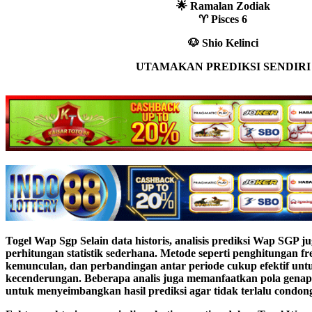
🌟 Ramalan Zodiak
♈ Pisces 6
🐶 Shio Kelinci
UTAMAKAN PREDIKSI SENDIRI
Togel Wap Sgp Selain data historis, analisis prediksi Wap SGP j
perhitungan statistik sederhana. Metode seperti penghitungan fre
kemunculan, dan perbandingan antar periode cukup efektif un
kecenderungan. Beberapa analis juga memanfaatkan pola genap-g
untuk menyeimbangkan hasil prediksi agar tidak terlalu condong 