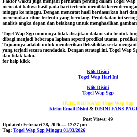
Faktor waktu juga menjadi perhatian penting dalam Togel Wa
mencatat bahwa hasil pada hari tertentu memiliki kecenderungan
minggu ke minggu. Dengan mencatat hasil berdasarkan hari dan 
menemukan ritme tertentu yang berulang. Pendekatan ini serin
analisis angka depan dan belakang untuk menghasilkan gambara
Togel Wap Sgp umumnya tidak disajikan dalam satu bentuk tung
dibagi menjadi beberapa lapisan seperti prediksi utama, prediksi
Tujuannya adalah untuk memberikan fleksibilitas serta mengant
yang terjadi secara mendadak. Dengan strategi ini, Togel Wap Sg
dan tidak kaku.
for help klick
Klik Disini
Togel Wap Hari Ini
Klik Disini
Togel Wap Sgp
HUBUNGI KAMI
Togel Wap Sgp
Kirim Email Disini
&
DISINI FANS PAG
Post Views:
49
Updated: Februari 28, 2026 — 12:27 pm
Tag:
Togel Wap Sgp Minggu 01/03/2026