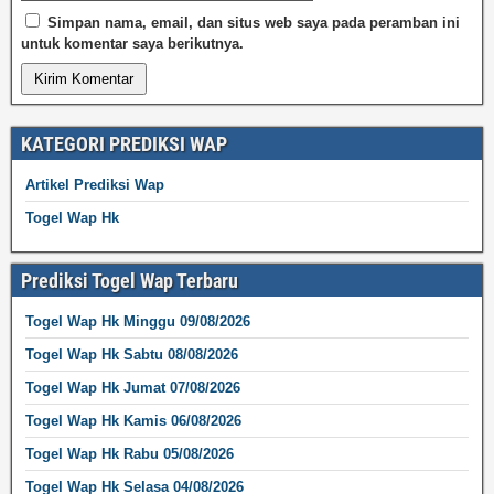
Simpan nama, email, dan situs web saya pada peramban ini
untuk komentar saya berikutnya.
KATEGORI PREDIKSI WAP
Artikel Prediksi Wap
Togel Wap Hk
Prediksi Togel Wap Terbaru
Togel Wap Hk Minggu 09/08/2026
Togel Wap Hk Sabtu 08/08/2026
Togel Wap Hk Jumat 07/08/2026
Togel Wap Hk Kamis 06/08/2026
Togel Wap Hk Rabu 05/08/2026
Togel Wap Hk Selasa 04/08/2026