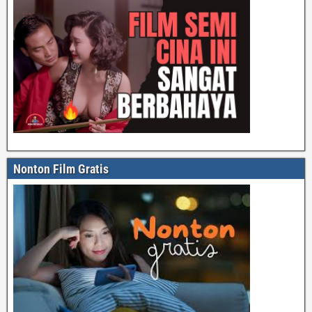
Nonton Film Gratis