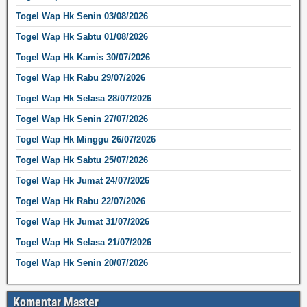
Togel Wap Hk Senin 03/08/2026
Togel Wap Hk Sabtu 01/08/2026
Togel Wap Hk Kamis 30/07/2026
Togel Wap Hk Rabu 29/07/2026
Togel Wap Hk Selasa 28/07/2026
Togel Wap Hk Senin 27/07/2026
Togel Wap Hk Minggu 26/07/2026
Togel Wap Hk Sabtu 25/07/2026
Togel Wap Hk Jumat 24/07/2026
Togel Wap Hk Rabu 22/07/2026
Togel Wap Hk Jumat 31/07/2026
Togel Wap Hk Selasa 21/07/2026
Togel Wap Hk Senin 20/07/2026
Komentar Master