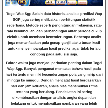
Togel Wap Sgp Selain data historis, analisis prediksi Wap
SGP juga sering melibatkan perhitungan statistik
sederhana. Metode seperti penghitungan frekuensi, rata-
rata kemunculan, dan perbandingan antar periode cukup
efektif untuk membaca kecenderungan. Beberapa analis
juga memanfaatkan pola genap-ganjil ata4u besar-kecil
untuk menyeimbangkan hasil prediksi agar tidak terlalu
condong pada satu sisi saja.
Faktor waktu juga menjadi perhatian penting dalam Togel
Wap Sgp. Banyak pengamat mencatat bahwa hasil pada
hari tertentu memiliki kecenderungan pola yang mirip dari
minggu ke minggu. Dengan mencatat hasil berdasarkan
hari dan jam keluaran, analis bisa menemukan ritme
tertentu yang berulang. Pendekatan ini sering
dikombinasikan dengan analisis angka depan dan
belakang untuk menghasilkan gambaran yang lebih