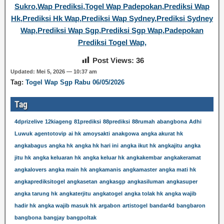
Sukro,Wap Prediksi,Togel Wap Padepokan,Prediksi Wap
Hk,Prediksi Hk Wap,Prediksi Wap Sydney,Prediksi Sydney
Wap,Prediksi Wap Sgp,Prediksi Sgp Wap,Padepokan
Prediksi Togel Wap,
Post Views:
36
Updated: Mei 5, 2026 — 10:37 am
Tag:
Togel Wap Sgp Rabu 06/05/2026
Tag
4dprizelive
12kiageng
81prediksi
88prediksi
88rumah
abangbona
Adhi
Luwuk
agentotovip
ai hk
amoysakti
anakgowa
angka akurat hk
angkabagus
angka hk
angka hk hari ini
angka ikut hk
angkajitu
angka
jitu hk
angka keluaran hk
angka keluar hk
angkakembar
angkakeramat
angkalovers
angka main hk
angkamanis
angkamaster
angka mati hk
angkaprediksitogel
angkasetan
angkasgp
angkasiluman
angkasuper
angka tarung hk
angkaterjitu
angkatogel
angka tolak hk
angka wajib
hadir hk
angka wajib masuk hk
argabon
artistogel
bandar4d
bangbaron
bangbona
bangjay
bangpoltak