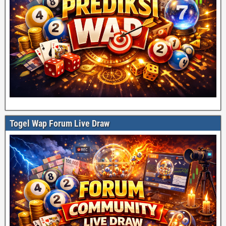
Togel Wap Forum Live Draw