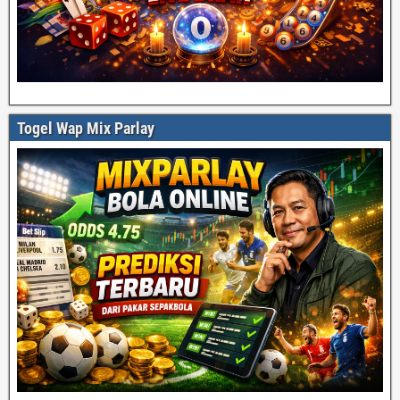
Togel Wap Mix Parlay