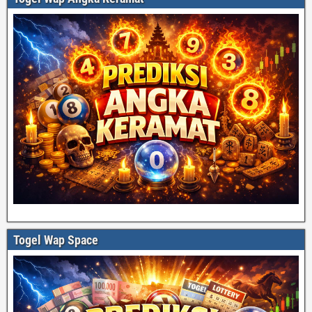
Togel Wap Space