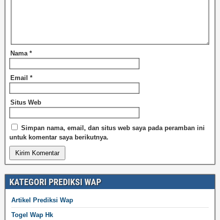
Nama
*
Email
*
Situs Web
Simpan nama, email, dan situs web saya pada peramban ini
untuk komentar saya berikutnya.
KATEGORI PREDIKSI WAP
Artikel Prediksi Wap
Togel Wap Hk