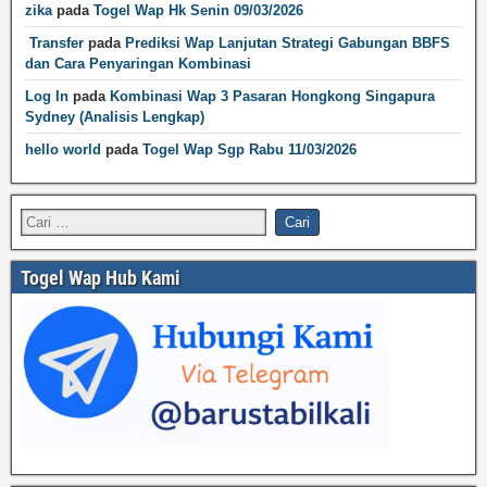
zika
pada
Togel Wap Hk Senin 09/03/2026
️ Transfer
pada
Prediksi Wap Lanjutan Strategi Gabungan BBFS
dan Cara Penyaringan Kombinasi
Log In
pada
Kombinasi Wap 3 Pasaran Hongkong Singapura
Sydney (Analisis Lengkap)
hello world
pada
Togel Wap Sgp Rabu 11/03/2026
Togel Wap Hub Kami