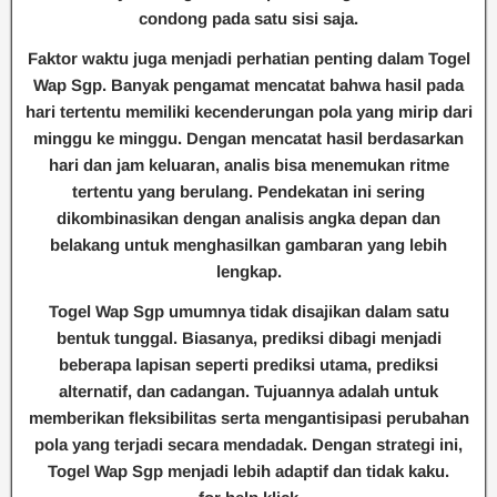
condong pada satu sisi saja.
Faktor waktu juga menjadi perhatian penting dalam Togel
Wap Sgp. Banyak pengamat mencatat bahwa hasil pada
hari tertentu memiliki kecenderungan pola yang mirip dari
minggu ke minggu. Dengan mencatat hasil berdasarkan
hari dan jam keluaran, analis bisa menemukan ritme
tertentu yang berulang. Pendekatan ini sering
dikombinasikan dengan analisis angka depan dan
belakang untuk menghasilkan gambaran yang lebih
lengkap.
Togel Wap Sgp umumnya tidak disajikan dalam satu
bentuk tunggal. Biasanya, prediksi dibagi menjadi
beberapa lapisan seperti prediksi utama, prediksi
alternatif, dan cadangan. Tujuannya adalah untuk
memberikan fleksibilitas serta mengantisipasi perubahan
pola yang terjadi secara mendadak. Dengan strategi ini,
Togel Wap Sgp menjadi lebih adaptif dan tidak kaku.