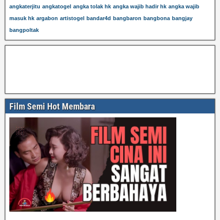
angkaterjitu
angkatogel
angka tolak hk
angka wajib hadir hk
angka wajib
masuk hk
argabon
artistogel
bandar4d
bangbaron
bangbona
bangjay
bangpoltak
Film Semi Hot Membara