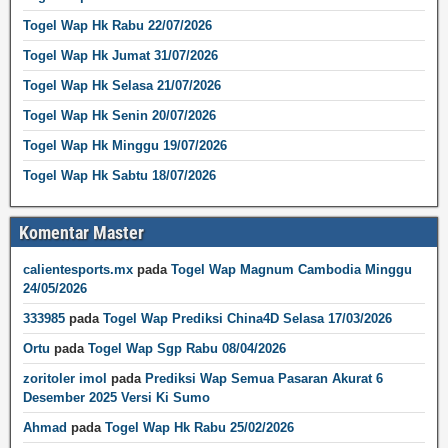
Togel Wap Hk Rabu 22/07/2026
Togel Wap Hk Jumat 31/07/2026
Togel Wap Hk Selasa 21/07/2026
Togel Wap Hk Senin 20/07/2026
Togel Wap Hk Minggu 19/07/2026
Togel Wap Hk Sabtu 18/07/2026
Komentar Master
calientesports.mx
pada
Togel Wap Magnum Cambodia Minggu
24/05/2026
333985
pada
Togel Wap Prediksi China4D Selasa 17/03/2026
Ortu
pada
Togel Wap Sgp Rabu 08/04/2026
zoritoler imol
pada
Prediksi Wap Semua Pasaran Akurat 6
Desember 2025 Versi Ki Sumo
Ahmad
pada
Togel Wap Hk Rabu 25/02/2026