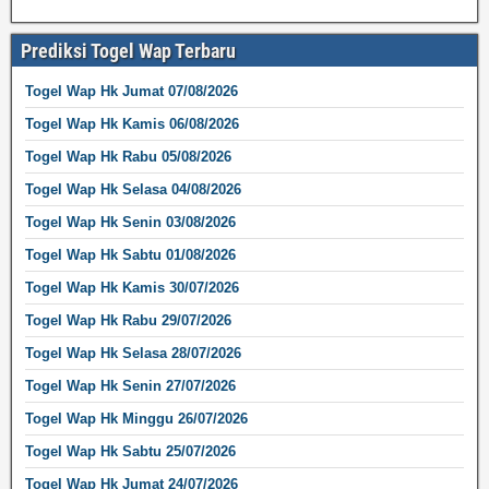
Prediksi Togel Wap Terbaru
Togel Wap Hk Jumat 07/08/2026
Togel Wap Hk Kamis 06/08/2026
Togel Wap Hk Rabu 05/08/2026
Togel Wap Hk Selasa 04/08/2026
Togel Wap Hk Senin 03/08/2026
Togel Wap Hk Sabtu 01/08/2026
Togel Wap Hk Kamis 30/07/2026
Togel Wap Hk Rabu 29/07/2026
Togel Wap Hk Selasa 28/07/2026
Togel Wap Hk Senin 27/07/2026
Togel Wap Hk Minggu 26/07/2026
Togel Wap Hk Sabtu 25/07/2026
Togel Wap Hk Jumat 24/07/2026