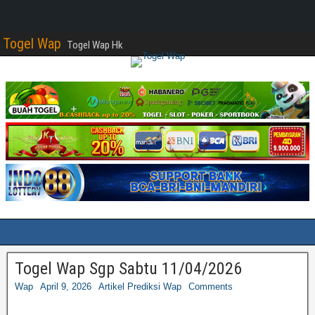
Togel Wap
Togel Wap Hk
Togel Wap Sgp Sabtu 11/04/2026
Wap
April 9, 2026
Artikel Prediksi Wap
Comments