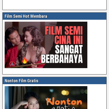
Film Semi Hot Membara
Nonton Film Gratis