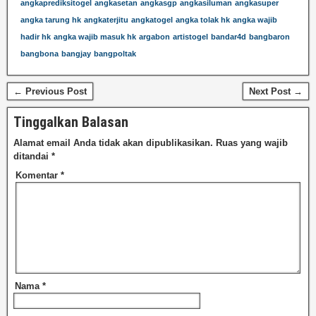
angkaprediksitogel
angkasetan
angkasgp
angkasiluman
angkasuper
angka tarung hk
angkaterjitu
angkatogel
angka tolak hk
angka wajib
hadir hk
angka wajib masuk hk
argabon
artistogel
bandar4d
bangbaron
bangbona
bangjay
bangpoltak
← Previous Post
Next Post →
Tinggalkan Balasan
Alamat email Anda tidak akan dipublikasikan.
Ruas yang wajib
ditandai
*
Komentar
*
Nama
*