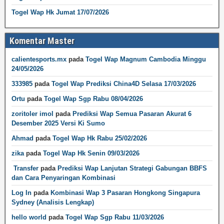
Togel Wap Hk Jumat 17/07/2026
Komentar Master
calientesports.mx
pada
Togel Wap Magnum Cambodia Minggu
24/05/2026
333985
pada
Togel Wap Prediksi China4D Selasa 17/03/2026
Ortu
pada
Togel Wap Sgp Rabu 08/04/2026
zoritoler imol
pada
Prediksi Wap Semua Pasaran Akurat 6
Desember 2025 Versi Ki Sumo
Ahmad
pada
Togel Wap Hk Rabu 25/02/2026
zika
pada
Togel Wap Hk Senin 09/03/2026
️ Transfer
pada
Prediksi Wap Lanjutan Strategi Gabungan BBFS
dan Cara Penyaringan Kombinasi
Log In
pada
Kombinasi Wap 3 Pasaran Hongkong Singapura
Sydney (Analisis Lengkap)
hello world
pada
Togel Wap Sgp Rabu 11/03/2026