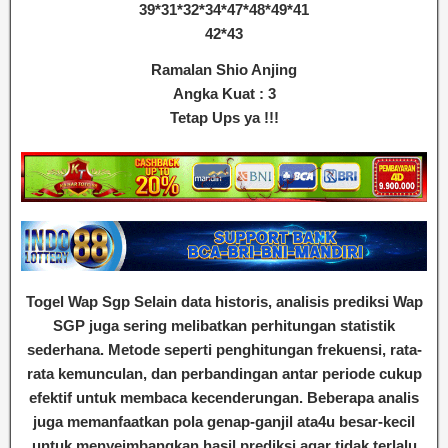
39*31*32*34*47*48*49*41
42*43
Ramalan Shio Anjing
Angka Kuat : 3
Tetap Ups ya !!!
Togel Wap Sgp Selain data historis, analisis prediksi Wap
SGP juga sering melibatkan perhitungan statistik
sederhana. Metode seperti penghitungan frekuensi, rata-
rata kemunculan, dan perbandingan antar periode cukup
efektif untuk membaca kecenderungan. Beberapa analis
juga memanfaatkan pola genap-ganjil ata4u besar-kecil
untuk menyeimbangkan hasil prediksi agar tidak terlalu