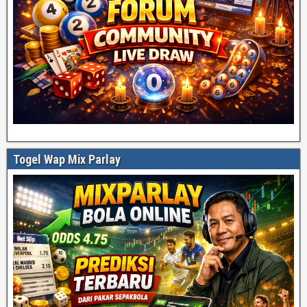
Togel Wap Mix Parlay