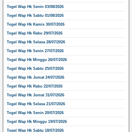
Togel Wap Hk Senin 03/08/2026
Togel Wap Hk Sabtu 01/08/2026
Togel Wap Hk Kamis 30/07/2026
Togel Wap Hk Rabu 29/07/2026
Togel Wap Hk Selasa 28/07/2026
Togel Wap Hk Senin 27/07/2026
Togel Wap Hk Minggu 26/07/2026
Togel Wap Hk Sabtu 25/07/2026
Togel Wap Hk Jumat 24/07/2026
Togel Wap Hk Rabu 22/07/2026
Togel Wap Hk Jumat 31/07/2026
Togel Wap Hk Selasa 21/07/2026
Togel Wap Hk Senin 20/07/2026
Togel Wap Hk Minggu 19/07/2026
Togel Wap Hk Sabtu 18/07/2026