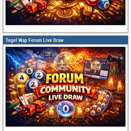
Togel Wap Forum Live Draw