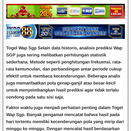
Togel Wap Sgp Selain data historis, analisis prediksi Wap
SGP juga sering melibatkan perhitungan statistik
sederhana. Metode seperti penghitungan frekuensi, rata-
rata kemunculan, dan perbandingan antar periode cukup
efektif untuk membaca kecenderungan. Beberapa analis
juga memanfaatkan pola genap-ganjil atau besar-kecil
untuk menyeimbangkan hasil prediksi agar tidak terlalu
condong pada satu sisi saja.
Faktor waktu juga menjadi perhatian penting dalam Togel
Wap Sgp. Banyak pengamat mencatat bahwa hasil pada
hari tertentu memiliki kecenderungan pola yang mirip dari
minggu ke minggu. Dengan mencatat hasil berdasarkan