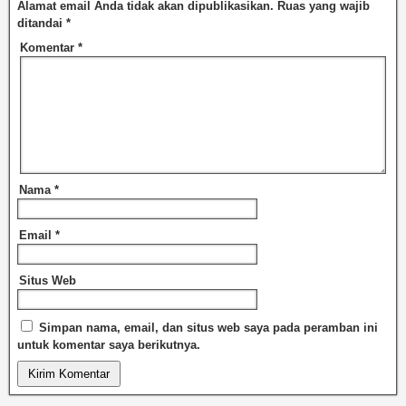
Alamat email Anda tidak akan dipublikasikan.
Ruas yang wajib
ditandai
*
Komentar
*
Nama
*
Email
*
Situs Web
Simpan nama, email, dan situs web saya pada peramban ini
untuk komentar saya berikutnya.