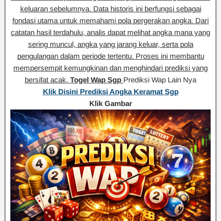
keluaran sebelumnya. Data historis ini berfungsi sebagai
fondasi utama untuk memahami pola pergerakan angka. Dari
catatan hasil terdahulu, analis dapat melihat angka mana yang
sering muncul, angka yang jarang keluar, serta pola
pengulangan dalam periode tertentu. Proses ini membantu
mempersempit kemungkinan dan menghindari prediksi yang
bersifat acak.
Togel Wap Sgp
Prediksi Wap Lain Nya
Klik Disini Prediksi Angka Keramat Sgp
Klik Gambar