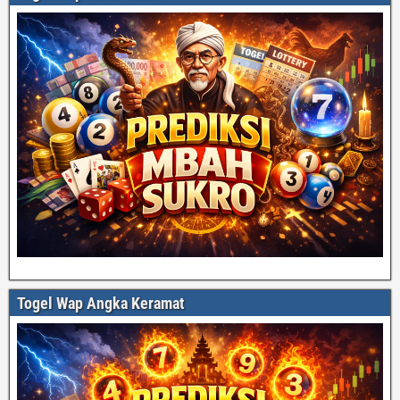
Togel Wap Angka Keramat