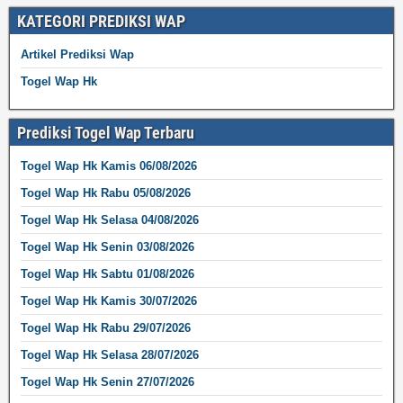
KATEGORI PREDIKSI WAP
Artikel Prediksi Wap
Togel Wap Hk
Prediksi Togel Wap Terbaru
Togel Wap Hk Kamis 06/08/2026
Togel Wap Hk Rabu 05/08/2026
Togel Wap Hk Selasa 04/08/2026
Togel Wap Hk Senin 03/08/2026
Togel Wap Hk Sabtu 01/08/2026
Togel Wap Hk Kamis 30/07/2026
Togel Wap Hk Rabu 29/07/2026
Togel Wap Hk Selasa 28/07/2026
Togel Wap Hk Senin 27/07/2026