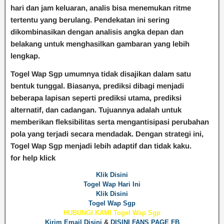
hari dan jam keluaran, analis bisa menemukan ritme
tertentu yang berulang. Pendekatan ini sering
dikombinasikan dengan analisis angka depan dan
belakang untuk menghasilkan gambaran yang lebih
lengkap.
Togel Wap Sgp umumnya tidak disajikan dalam satu
bentuk tunggal. Biasanya, prediksi dibagi menjadi
beberapa lapisan seperti prediksi utama, prediksi
alternatif, dan cadangan. Tujuannya adalah untuk
memberikan fleksibilitas serta mengantisipasi perubahan
pola yang terjadi secara mendadak. Dengan strategi ini,
Togel Wap Sgp menjadi lebih adaptif dan tidak kaku.
for help klick
Klik Disini
Togel Wap Hari Ini
Klik Disini
Togel Wap Sgp
HUBUNGI KAMI
Togel Wap Sgp
Kirim Email Disini
&
DISINI FANS PAGE FB