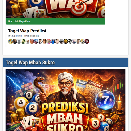
Togel Wap Mbah Sukro