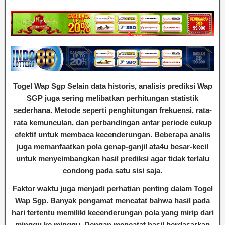
Togel Wap Sgp Selain data historis, analisis prediksi Wap
SGP juga sering melibatkan perhitungan statistik
sederhana. Metode seperti penghitungan frekuensi, rata-
rata kemunculan, dan perbandingan antar periode cukup
efektif untuk membaca kecenderungan. Beberapa analis
juga memanfaatkan pola genap-ganjil ata4u besar-kecil
untuk menyeimbangkan hasil prediksi agar tidak terlalu
condong pada satu sisi saja.
Faktor waktu juga menjadi perhatian penting dalam Togel
Wap Sgp. Banyak pengamat mencatat bahwa hasil pada
hari tertentu memiliki kecenderungan pola yang mirip dari
minggu ke minggu. Dengan mencatat hasil berdasarkan