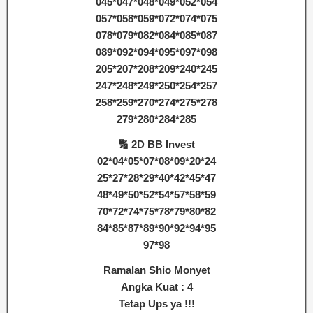
045*047*048*049*052*054
057*058*059*072*074*075
078*079*082*084*085*087
089*092*094*095*097*098
205*207*208*209*240*245
247*248*249*250*254*257
258*259*270*274*275*278
279*280*284*285
🔢 2D BB Invest
02*04*05*07*08*09*20*24
25*27*28*29*40*42*45*47
48*49*50*52*54*57*58*59
70*72*74*75*78*79*80*82
84*85*87*89*90*92*94*95
97*98
Ramalan Shio Monyet
Angka Kuat : 4
Tetap Ups ya !!!