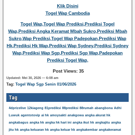
Klik Disini
Togel Wap Cambodia
Togel Wap,Togel Wap Prediksi,Prediksi Togel
Wap,Prediksi Angka Keramat Mbah Sukro,Prediksi Mbah
Sukro,Wap Prediksi,Togel Wap Padepokan,Prediksi Wap
Hk,Prediksi Hk Wap,Prediksi Wap Sydney,Prediksi Sydney
Wap,Prediksi Wap Sgp,Prediksi Sgp Wap,Padepokan
Prediksi Togel Wap,
Post Views:
35
Updated: Mei 30, 2026 — 6:08 am
Tag:
Togel Wap Sgp Senin 01/06/2026
Tag
4dprizelive
12kiageng
81prediksi
88prediksi
88rumah
abangbona
Adhi
Luwuk
agentotovip
ai hk
amoysakti
anakgowa
angka akurat hk
angkabagus
angka hk
angka hk hari ini
angka ikut hk
angkajitu
angka
jitu hk
angka keluaran hk
angka keluar hk
angkakembar
angkakeramat