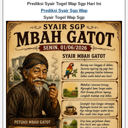
Prediksi Syair Togel Wap Sgp Hari Ini
Prediksi Syair Sgp Wap
Syair Togel Wap Sgp