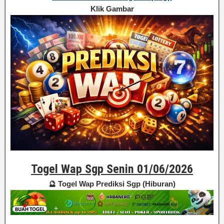
Klik Gambar
Togel Wap Sgp Senin 01/06/2026
🔮 Togel Wap Prediksi Sgp (Hiburan)