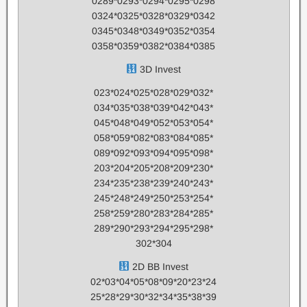
0289*0293*0294*0295*0298
0324*0325*0328*0329*0342
0345*0348*0349*0352*0354
0358*0359*0382*0384*0385
3D Invest
023*024*025*028*029*032*
034*035*038*039*042*043*
045*048*049*052*053*054*
058*059*082*083*084*085*
089*092*093*094*095*098*
203*204*205*208*209*230*
234*235*238*239*240*243*
245*248*249*250*253*254*
258*259*280*283*284*285*
289*290*293*294*295*298*
302*304
2D BB Invest
02*03*04*05*08*09*20*23*24
25*28*29*30*32*34*35*38*39