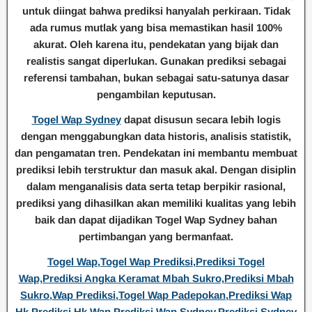
untuk diingat bahwa prediksi hanyalah perkiraan. Tidak
ada rumus mutlak yang bisa memastikan hasil 100%
akurat. Oleh karena itu, pendekatan yang bijak dan
realistis sangat diperlukan. Gunakan prediksi sebagai
referensi tambahan, bukan sebagai satu-satunya dasar
pengambilan keputusan.
Togel Wap Sydney
dapat disusun secara lebih logis
dengan menggabungkan data historis, analisis statistik,
dan pengamatan tren. Pendekatan ini membantu membuat
prediksi lebih terstruktur dan masuk akal. Dengan disiplin
dalam menganalisis data serta tetap berpikir rasional,
prediksi yang dihasilkan akan memiliki kualitas yang lebih
baik dan dapat dijadikan Togel Wap Sydney bahan
pertimbangan yang bermanfaat.
Togel Wap,Togel Wap Prediksi,Prediksi Togel
Wap,Prediksi Angka Keramat Mbah Sukro,Prediksi Mbah
Sukro,Wap Prediksi,Togel Wap Padepokan,Prediksi Wap
Hk,Prediksi Hk Wap,Prediksi Wap Sydney,Prediksi Sydney