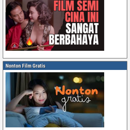
Nonton Film Gratis