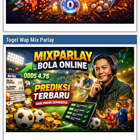
Togel Wap Mix Parlay