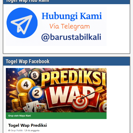
Togel Wap Facebook