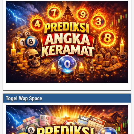
Togel Wap Space