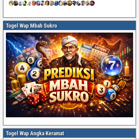
Togel Wap Mbah Sukro
Togel Wap Angka Keramat