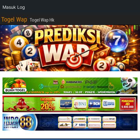
Masuk Log
Togel Wap
Togel Wap Hk