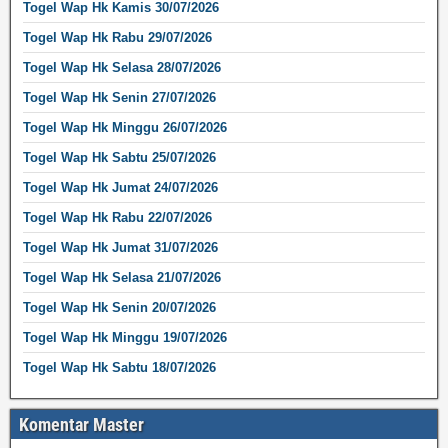
Togel Wap Hk Kamis 30/07/2026
Togel Wap Hk Rabu 29/07/2026
Togel Wap Hk Selasa 28/07/2026
Togel Wap Hk Senin 27/07/2026
Togel Wap Hk Minggu 26/07/2026
Togel Wap Hk Sabtu 25/07/2026
Togel Wap Hk Jumat 24/07/2026
Togel Wap Hk Rabu 22/07/2026
Togel Wap Hk Jumat 31/07/2026
Togel Wap Hk Selasa 21/07/2026
Togel Wap Hk Senin 20/07/2026
Togel Wap Hk Minggu 19/07/2026
Togel Wap Hk Sabtu 18/07/2026
Komentar Master