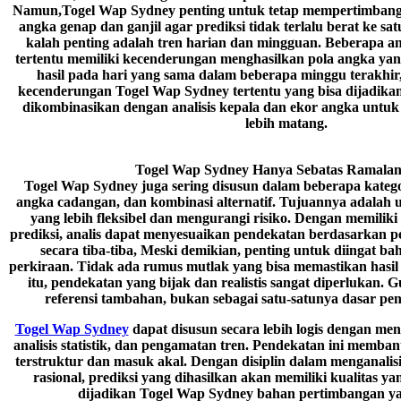
Namun,Togel Wap Sydney penting untuk tetap mempertimbang
angka genap dan ganjil agar prediksi tidak terlalu berat ke satu
kalah penting adalah tren harian dan mingguan. Beberapa an
tertentu memiliki kecenderungan menghasilkan pola angka yan
hasil pada hari yang sama dalam beberapa minggu terakhir
kecenderungan Togel Wap Sydney tertentu yang bisa dijadikan
dikombinasikan dengan analisis kepala dan ekor angka untuk
lebih matang.
Togel Wap Sydney Hanya Sebatas Ramalan
Togel Wap Sydney juga sering disusun dalam beberapa katego
angka cadangan, dan kombinasi alternatif. Tujuannya adalah 
yang lebih fleksibel dan mengurangi risiko. Dengan memiliki 
prediksi, analis dapat menyesuaikan pendekatan berdasarkan p
secara tiba-tiba, Meski demikian, penting untuk diingat b
perkiraan. Tidak ada rumus mutlak yang bisa memastikan hasil
itu, pendekatan yang bijak dan realistis sangat diperlukan. 
referensi tambahan, bukan sebagai satu-satunya dasar pe
Togel Wap Sydney
dapat disusun secara lebih logis dengan men
analisis statistik, dan pengamatan tren. Pendekatan ini memba
terstruktur dan masuk akal. Dengan disiplin dalam menganalisis
rasional, prediksi yang dihasilkan akan memiliki kualitas ya
dijadikan Togel Wap Sydney bahan pertimbangan y