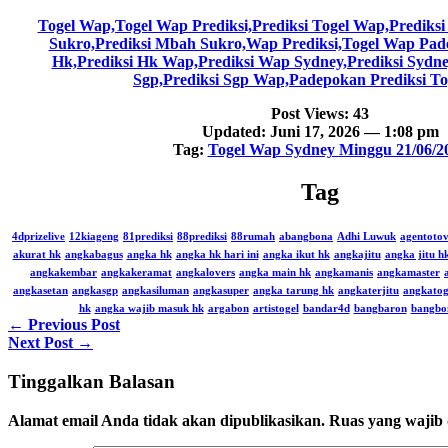
Togel Wap,Togel Wap Prediksi,Prediksi Togel Wap,Predik
Sukro,Prediksi Mbah Sukro,Wap Prediksi,Togel Wap Pad
Hk,Prediksi Hk Wap,Prediksi Wap Sydney,Prediksi Sydn
Sgp,Prediksi Sgp Wap,Padepokan Prediksi To
Post Views:
43
Updated: Juni 17, 2026 — 1:08 pm
Tag:
Togel Wap Sydney Minggu 21/06/2
Tag
4dprizelive
12kiageng
81prediksi
88prediksi
88rumah
abangbona
Adhi Luwuk
agentotov
akurat hk
angkabagus
angka hk
angka hk hari ini
angka ikut hk
angkajitu
angka jitu h
angkakembar
angkakeramat
angkalovers
angka main hk
angkamanis
angkamaster
angkasetan
angkasgp
angkasiluman
angkasuper
angka tarung hk
angkaterjitu
angkatog
hk
angka wajib masuk hk
argabon
artistogel
bandar4d
bangbaron
bangbo
← Previous Post
Next Post →
Tinggalkan Balasan
Alamat email Anda tidak akan dipublikasikan.
Ruas yang wajib 