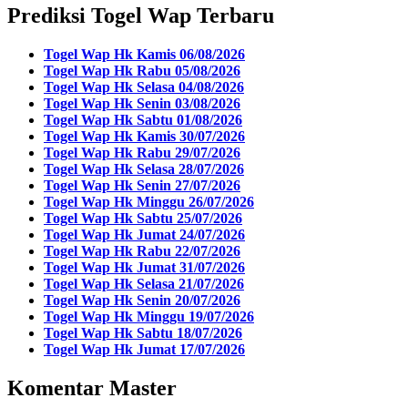
Prediksi Togel Wap Terbaru
Togel Wap Hk Kamis 06/08/2026
Togel Wap Hk Rabu 05/08/2026
Togel Wap Hk Selasa 04/08/2026
Togel Wap Hk Senin 03/08/2026
Togel Wap Hk Sabtu 01/08/2026
Togel Wap Hk Kamis 30/07/2026
Togel Wap Hk Rabu 29/07/2026
Togel Wap Hk Selasa 28/07/2026
Togel Wap Hk Senin 27/07/2026
Togel Wap Hk Minggu 26/07/2026
Togel Wap Hk Sabtu 25/07/2026
Togel Wap Hk Jumat 24/07/2026
Togel Wap Hk Rabu 22/07/2026
Togel Wap Hk Jumat 31/07/2026
Togel Wap Hk Selasa 21/07/2026
Togel Wap Hk Senin 20/07/2026
Togel Wap Hk Minggu 19/07/2026
Togel Wap Hk Sabtu 18/07/2026
Togel Wap Hk Jumat 17/07/2026
Komentar Master