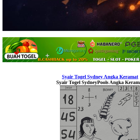
Syair Togel Sydney Angka Keramat
Syair Togel SydneyPools Angka Keram