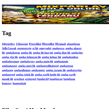
Tag
4dprizelive
12kiageng
81prediksi
88prediksi
88rumah
abangbona
Adhi Luwuk
agentotovip
ai hk
amoysakti
anakgowa
angka akurat
hk
angkabagus
angka hk
angka hk hari ini
angka ikut hk
angkajitu
angka jitu hk
angka keluaran hk
angka keluar hk
angkakembar
angkakeramat
angkalovers
angka main hk
angkamanis
angkamaster
angka mati hk
angkaprediksitogel
angkasetan
angkasgp
angkasiluman
angkasuper
angka tarung hk
angkaterjitu
angkatogel
angka tolak hk
angka wajib hadir hk
angka wajib
masuk hk
argabon
artistogel
bandar4d
bangbaron
bangbona
bangjay
bangpoltak