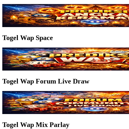
Togel Wap Space
Togel Wap Forum Live Draw
Togel Wap Mix Parlay