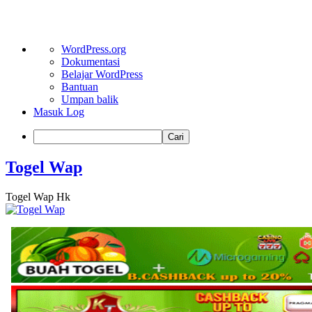
Tentang
WordPress.org
WordPress
Dokumentasi
Belajar WordPress
Bantuan
Umpan balik
Masuk Log
Cari
Togel Wap
Togel Wap Hk