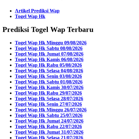
Artikel Prediksi Wap
Togel Wap Hk
Prediksi Togel Wap Terbaru
Togel Wap Hk Minggu 09/08/2026
Togel Wap Hk Sabtu 08/08/2026
Togel Wap Hk Jumat 07/08/2026
Togel Wap Hk Kamis 06/08/2026
Togel Wap Hk Rabu 05/08/2026
Togel Wap Hk Selasa 04/08/2026
Togel Wap Hk Senin 03/08/2026
Togel Wap Hk Sabtu 01/08/2026
Togel Wap Hk Kamis 30/07/2026
Togel Wap Hk Rabu 29/07/2026
Togel Wap Hk Selasa 28/07/2026
Togel Wap Hk Senin 27/07/2026
Togel Wap Hk Minggu 26/07/2026
Togel Wap Hk Sabtu 25/07/2026
Togel Wap Hk Jumat 24/07/2026
Togel Wap Hk Rabu 22/07/2026
Togel Wap Hk Jumat 31/07/2026
Togel Wap Hk Selasa 21/07/2026