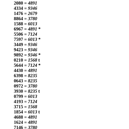
2080 =
4891
4334 =
9346
1476 =
2679
8864 =
3780
1588 =
6013
6967 =
4891
*
5506 =
7124
7597 =
6013
*
3449 =
9346
9423 =
9346
9892 =
9346
*
0210 =
1568
t
5644 =
7124
*
4430 =
4891
6398 =
8235
0643 =
8235
0972 =
3780
3930 =
8235
t
0799 =
6013
4193 =
7124
3715 =
1568
1854 =
6013
t
4688 =
4891
1624 =
4891
7146 =
3780