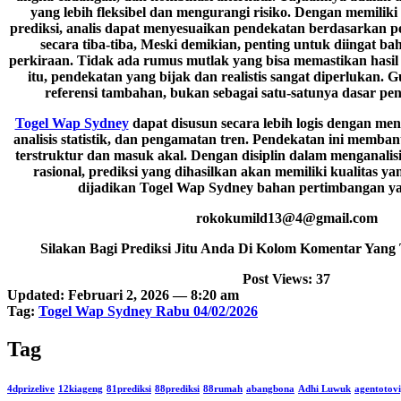
yang lebih fleksibel dan mengurangi risiko. Dengan memiliki 
prediksi, analis dapat menyesuaikan pendekatan berdasarkan p
secara tiba-tiba, Meski demikian, penting untuk diingat b
perkiraan. Tidak ada rumus mutlak yang bisa memastikan hasil
itu, pendekatan yang bijak dan realistis sangat diperlukan. 
referensi tambahan, bukan sebagai satu-satunya dasar pe
Togel Wap Sydney
dapat disusun secara lebih logis dengan men
analisis statistik, dan pengamatan tren. Pendekatan ini memba
terstruktur dan masuk akal. Dengan disiplin dalam menganalisis
rasional, prediksi yang dihasilkan akan memiliki kualitas ya
dijadikan Togel Wap Sydney bahan pertimbangan y
rokokumild13@4@gmail.com
Silakan Bagi Prediksi Jitu Anda Di Kolom Komentar Yang
Post Views:
37
Updated: Februari 2, 2026 — 8:20 am
Tag:
Togel Wap Sydney Rabu 04/02/2026
Tag
4dprizelive
12kiageng
81prediksi
88prediksi
88rumah
abangbona
Adhi Luwuk
agentotov