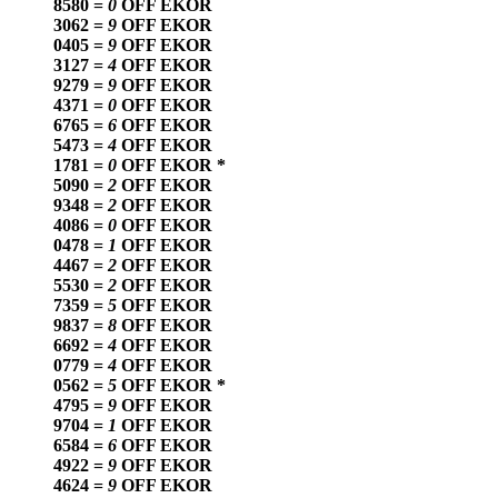
8580 =
0
OFF EKOR
3062 =
9
OFF EKOR
0405 =
9
OFF EKOR
3127 =
4
OFF EKOR
9279 =
9
OFF EKOR
4371 =
0
OFF EKOR
6765 =
6
OFF EKOR
5473 =
4
OFF EKOR
1781 =
0
OFF EKOR *
5090 =
2
OFF EKOR
9348 =
2
OFF EKOR
4086 =
0
OFF EKOR
0478 =
1
OFF EKOR
4467 =
2
OFF EKOR
5530 =
2
OFF EKOR
7359 =
5
OFF EKOR
9837 =
8
OFF EKOR
6692 =
4
OFF EKOR
0779 =
4
OFF EKOR
0562 =
5
OFF EKOR *
4795 =
9
OFF EKOR
9704 =
1
OFF EKOR
6584 =
6
OFF EKOR
4922 =
9
OFF EKOR
4624 =
9
OFF EKOR