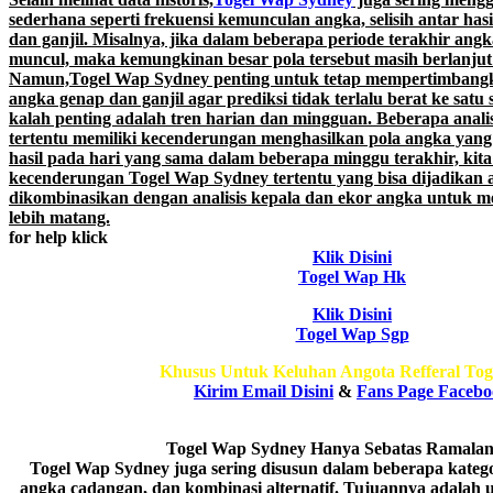
sederhana seperti frekuensi kemunculan angka, selisih antar hasi
dan ganjil. Misalnya, jika dalam beberapa periode terakhir angk
muncul, maka kemungkinan besar pola tersebut masih berlanjut
Namun,Togel Wap Sydney penting untuk tetap mempertimbang
angka genap dan ganjil agar prediksi tidak terlalu berat ke satu s
kalah penting adalah tren harian dan mingguan. Beberapa anali
tertentu memiliki kecenderungan menghasilkan pola angka yang
hasil pada hari yang sama dalam beberapa minggu terakhir, ki
kecenderungan Togel Wap Sydney tertentu yang bisa dijadikan a
dikombinasikan dengan analisis kepala dan ekor angka untuk m
lebih matang.
for help klick
Klik Disini
Togel Wap Hk
Klik Disini
Togel Wap Sgp
Khusus Untuk Keluhan Angota Refferal
Tog
Kirim Email Disini
&
Fans Page Faceb
Togel Wap Sydney Hanya Sebatas Ramalan
Togel Wap Sydney juga sering disusun dalam beberapa katego
angka cadangan, dan kombinasi alternatif. Tujuannya adalah 