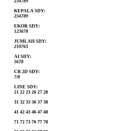
234789
KEPALA SDY:
234789
EKOR SDY:
123678
JUMLAH SDY:
210765
AI SDY:
5678
CB 2D SDY:
7/8
LINE SDY:
21 22 23 26 27 28
31 32 33 36 37 38
41 42 43 46 47 48
71 72 73 76 77 78