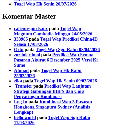
Togel Wap Hk Senin 20/07/2026
Komentar Master
calientesports.mx
pada
Togel Wap
Magnum Cambodia Minggu 24/05/2026
333985
pada
Togel Wap Prediksi China4D
Selasa 17/03/2026
Ortu
pada
Togel Wap Sgp Rabu 08/04/2026
zoritoler imol
pada
Prediksi Wap Semua
Pasaran Akurat 6 Desember 2025 Versi Ki
Sumo
Ahmad
pada
Togel Wap Hk Rabu
25/02/2026
zika
pada
Togel Wap Hk Senin 09/03/2026
️ Transfer
pada
Prediksi Wap Lanjutan
Strategi Gabungan BBFS dan Cara
Penyaringan Kombinasi
Log In
pada
Kombinasi Wap 3 Pasaran
Hongkong Singapura Sydney (Analisis
Lengkap)
hello world
pada
Togel Wap Sgp Rabu
11/03/2026