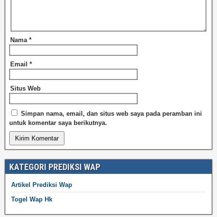
Nama
*
Email
*
Situs Web
Simpan nama, email, dan situs web saya pada peramban ini
untuk komentar saya berikutnya.
KATEGORI PREDIKSI WAP
Artikel Prediksi Wap
Togel Wap Hk