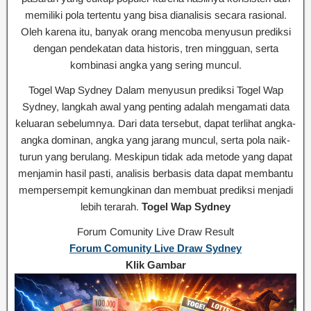
memiliki pola tertentu yang bisa dianalisis secara rasional.
Oleh karena itu, banyak orang mencoba menyusun prediksi
dengan pendekatan data historis, tren mingguan, serta
kombinasi angka yang sering muncul.
Togel Wap Sydney Dalam menyusun prediksi Togel Wap
Sydney, langkah awal yang penting adalah mengamati data
keluaran sebelumnya. Dari data tersebut, dapat terlihat angka-
angka dominan, angka yang jarang muncul, serta pola naik-
turun yang berulang. Meskipun tidak ada metode yang dapat
menjamin hasil pasti, analisis berbasis data dapat membantu
mempersempit kemungkinan dan membuat prediksi menjadi
lebih terarah.
Togel Wap Sydney
Forum Comunity Live Draw Result
Forum Comunity Live Draw Sydney
Klik Gambar