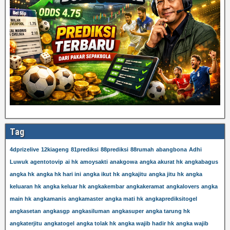
Tag
4dprizelive
12kiageng
81prediksi
88prediksi
88rumah
abangbona
Adhi
Luwuk
agentotovip
ai hk
amoysakti
anakgowa
angka akurat hk
angkabagus
angka hk
angka hk hari ini
angka ikut hk
angkajitu
angka jitu hk
angka
keluaran hk
angka keluar hk
angkakembar
angkakeramat
angkalovers
angka
main hk
angkamanis
angkamaster
angka mati hk
angkaprediksitogel
angkasetan
angkasgp
angkasiluman
angkasuper
angka tarung hk
angkaterjitu
angkatogel
angka tolak hk
angka wajib hadir hk
angka wajib