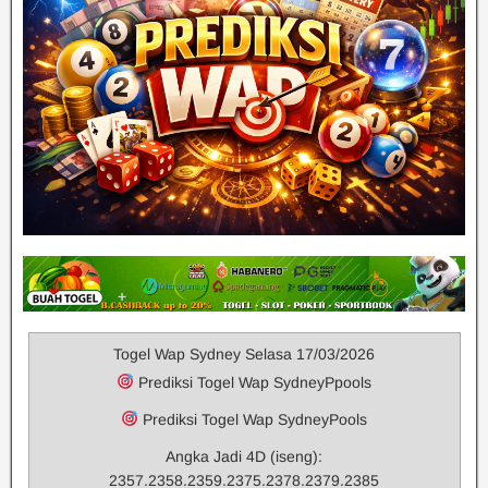
Togel Wap Sydney Selasa 17/03/2026
Prediksi Togel Wap SydneyPpools
Prediksi Togel Wap SydneyPools
Angka Jadi 4D (iseng):
2357.2358.2359.2375.2378.2379.2385