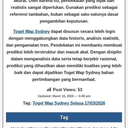
akurat. Oleh karena itu, pendekatan yang bijak dan
realistis sangat diperlukan. Gunakan prediksi sebagai
referensi tambahan, bukan sebagai satu-satunya dasar
pengambilan keputusan.
Togel Wap Sydney
dapat disusun secara lebih logis
dengan menggabungkan data historis, analisis statistik,
dan pengamatan tren. Pendekatan ini membantu membuat
prediksi lebih terstruktur dan masuk akal. Dengan disiplin
dalam menganalisis data serta tetap berpikir rasional,
prediksi yang dihasilkan akan memiliki kualitas yang lebih
baik dan dapat dijadikan Togel Wap Sydney bahan
pertimbangan yang bermanfaat.
Post Views:
53
Updated: Maret 16, 2026 — 5:48 pm
Tag:
Togel Wap Sydney Selasa 17/03/2026
Tag