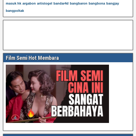
masuk hk
argabon
artistogel
bandar4d
bangbaron
bangbona
bangjay
bangpoltak
Film Semi Hot Membara