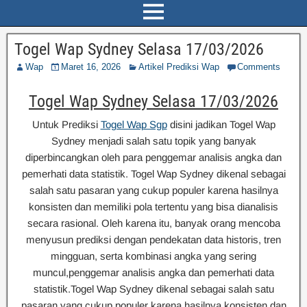
Togel Wap Sydney Selasa 17/03/2026
Wap
Maret 16, 2026
Artikel Prediksi Wap
Comments
Togel Wap Sydney Selasa 17/03/2026
Untuk Prediksi
Togel Wap Sgp
disini jadikan Togel Wap
Sydney menjadi salah satu topik yang banyak
diperbincangkan oleh para penggemar analisis angka dan
pemerhati data statistik. Togel Wap Sydney dikenal sebagai
salah satu pasaran yang cukup populer karena hasilnya
konsisten dan memiliki pola tertentu yang bisa dianalisis
secara rasional. Oleh karena itu, banyak orang mencoba
menyusun prediksi dengan pendekatan data historis, tren
mingguan, serta kombinasi angka yang sering
muncul,penggemar analisis angka dan pemerhati data
statistik.Togel Wap Sydney dikenal sebagai salah satu
pasaran yang cukup populer karena hasilnya konsisten dan