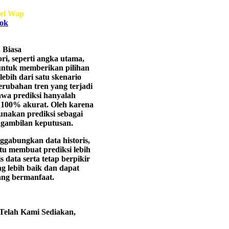
el Wap
ook
 Biasa
ri, seperti angka utama,
untuk memberikan pilihan
lebih dari satu skenario
erubahan tren yang terjadi
ahwa prediksi hanyalah
 100% akurat. Oleh karena
Gunakan prediksi sebagai
ngambilan keputusan.
ggabungkan data historis,
ntu membuat prediksi lebih
 data serta tetap berpikir
ng lebih baik dan dapat
ang bermanfaat.
 Telah Kami Sediakan,