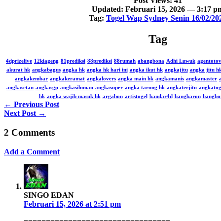
Post Views:
41
Updated: Februari 15, 2026 — 3:17 p
Tag:
Togel Wap Sydney Senin 16/02/20
Tag
4dprizelive
12kiageng
81prediksi
88prediksi
88rumah
abangbona
Adhi Luwuk
agentotov
akurat hk
angkabagus
angka hk
angka hk hari ini
angka ikut hk
angkajitu
angka jitu h
angkakembar
angkakeramat
angkalovers
angka main hk
angkamanis
angkamaster
angkasetan
angkasgp
angkasiluman
angkasuper
angka tarung hk
angkaterjitu
angkatog
hk
angka wajib masuk hk
argabon
artistogel
bandar4d
bangbaron
bangbo
← Previous Post
Next Post →
2 Comments
Add a Comment
SINGO EDAN
Februari 15, 2026 at 2:51 pm
=================================