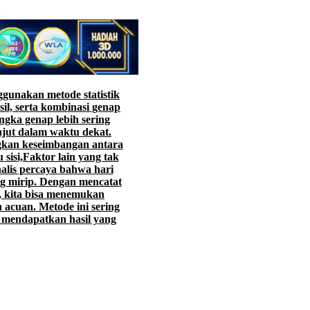
gunakan metode statistik
sil, serta kombinasi genap
ngka genap lebih sering
njut dalam waktu dekat.
kan keseimbangan antara
 sisi,Faktor lain yang tak
alis percaya bahwa hari
g mirip. Dengan mencatat
, kita bisa menemukan
 acuan. Metode ini sering
 mendapatkan hasil yang