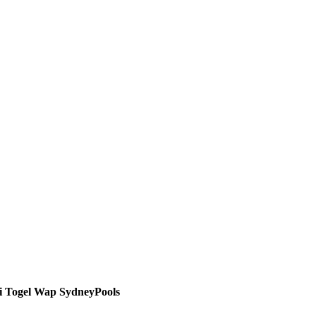
si Togel Wap SydneyPools