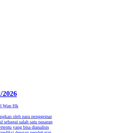
2/2026
el Wap Hk
angkan oleh para penggemar
l sebagai salah satu pasaran
tentu yang bisa dianalisis
prediksi dengan pendekatan