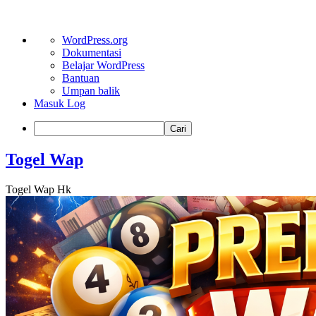
Tentang
WordPress.org
WordPress
Dokumentasi
Belajar WordPress
Bantuan
Umpan balik
Masuk Log
Cari
Togel Wap
Togel Wap Hk