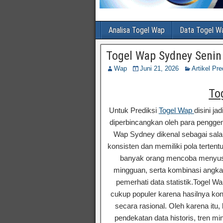
Analisa Togel Wap
Data Togel W
Togel Wap Sydney Senin
Wap
Juni 21, 2026
Artikel Pr
To
Untuk Prediksi
Togel Wap
disini j
diperbincangkan oleh para penggema
Wap Sydney dikenal sebagai sala
konsisten dan memiliki pola tertentu
banyak orang mencoba menyusun
mingguan, serta kombinasi angka
pemerhati data statistik.Togel 
cukup populer karena hasilnya kons
secara rasional. Oleh karena it
pendekatan data historis, tren m