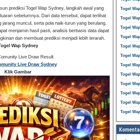
n prediksi Togel Wap Sydney, langkah awal yang
Togel Wap
uaran sebelumnya. Dari data tersebut, dapat terlihat
Togel Wap
arang muncul, serta pola naik-turun yang berulang.
Togel Wap
at menjamin hasil pasti, analisis berbasis data dapat
Togel Wap
nan dan membuat prediksi menjadi lebih terarah.
Togel Wap Sydney
Togel Wap
Togel Wap
omunity Live Draw Result
munity Live Draw Sydney
Togel Wap
Klik Gambar
Togel Wap
Togel Wap
Togel Wap
Togel Wap
Togel Wap
Komenta