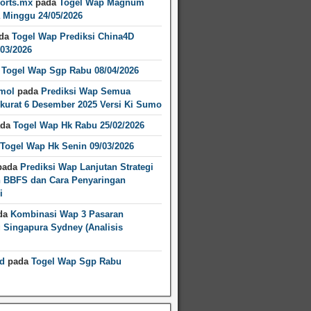
ports.mx
pada
Togel Wap Magnum
Minggu 24/05/2026
da
Togel Wap Prediksi China4D
/03/2026
a
Togel Wap Sgp Rabu 08/04/2026
imol
pada
Prediksi Wap Semua
kurat 6 Desember 2025 Versi Ki Sumo
da
Togel Wap Hk Rabu 25/02/2026
Togel Wap Hk Senin 09/03/2026
ada
Prediksi Wap Lanjutan Strategi
 BBFS dan Cara Penyaringan
i
da
Kombinasi Wap 3 Pasaran
Singapura Sydney (Analisis
ld
pada
Togel Wap Sgp Rabu