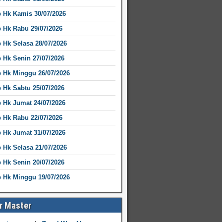
 Hk Kamis 30/07/2026
 Hk Rabu 29/07/2026
 Hk Selasa 28/07/2026
 Hk Senin 27/07/2026
 Hk Minggu 26/07/2026
 Hk Sabtu 25/07/2026
 Hk Jumat 24/07/2026
 Hk Rabu 22/07/2026
 Hk Jumat 31/07/2026
 Hk Selasa 21/07/2026
 Hk Senin 20/07/2026
 Hk Minggu 19/07/2026
r Master