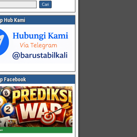
p Hub Kami
ap Facebook