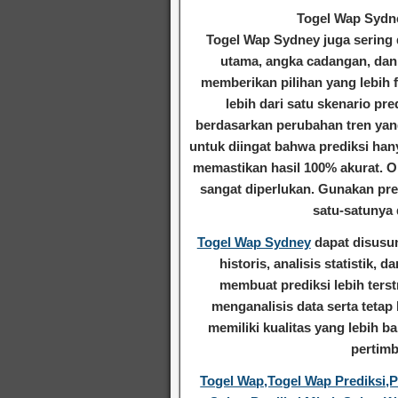
Togel Wap Sydn
Togel Wap Sydney juga sering 
utama, angka cadangan, dan 
memberikan pilihan yang lebih 
lebih dari satu skenario pr
berdasarkan perubahan tren yang 
untuk diingat bahwa prediksi han
memastikan hasil 100% akurat. Ol
sangat diperlukan. Gunakan pre
satu-satunya
Togel Wap Sydney
dapat disusu
historis, analisis statistik
membuat prediksi lebih ters
menganalisis data serta tetap 
memiliki kualitas yang lebih 
pertim
Togel Wap,Togel Wap Prediksi,