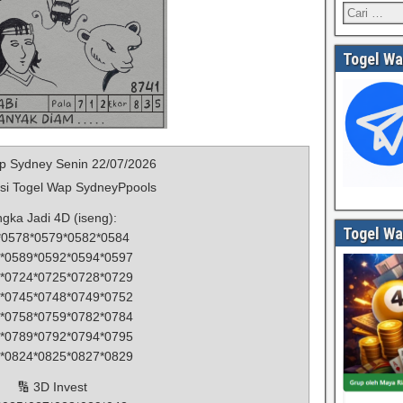
Togel Wa
p Sydney Senin 22/07/2026
ksi Togel Wap SydneyPpools
gka Jadi 4D (iseng):
Togel W
*0578*0579*0582*0584
*0589*0592*0594*0597
*0724*0725*0728*0729
*0745*0748*0749*0752
*0758*0759*0782*0784
*0789*0792*0794*0795
*0824*0825*0827*0829
🔢 3D Invest