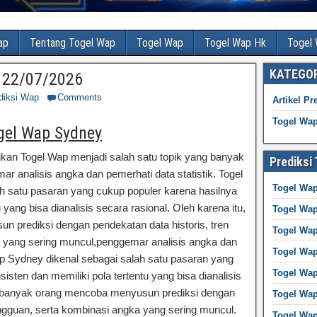
ap
Tentang Togel Wap
Togel Wap
Togel Wap Hk
Togel
KATEGOR
 22/07/2026
ediksi Wap
Comments
Artikel Pr
Togel Wa
gel Wap Sydney
adikan Togel Wap menjadi salah satu topik yang banyak
Prediksi
r analisis angka dan pemerhati data statistik. Togel
Togel Wap
h satu pasaran yang cukup populer karena hasilnya
 yang bisa dianalisis secara rasional. Oleh karena itu,
Togel Wap
 prediksi dengan pendekatan data historis, tren
Togel Wap
 yang sering muncul,penggemar analisis angka dan
Togel Wap
Wap Sydney dikenal sebagai salah satu pasaran yang
Togel Wap
isten dan memiliki pola tertentu yang bisa dianalisis
u, banyak orang mencoba menyusun prediksi dengan
Togel Wap
ingguan, serta kombinasi angka yang sering muncul.
Togel Wap