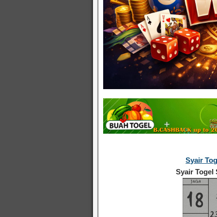
Syair To
Syair Togel