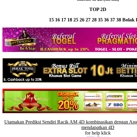
TOP 2D
15 16 17 18 25 26 27 28 35 36 37 38 Bolak 
Utamakan Prediksi Sendiri Racik AM 4D kombinasikan dengan Ang
mendapatkan 4D
for help klick