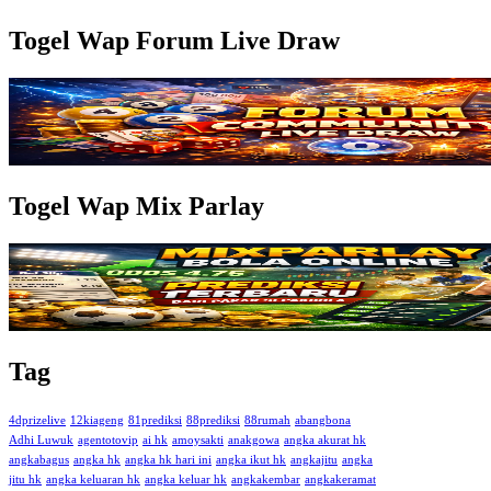
Togel Wap Forum Live Draw
Togel Wap Mix Parlay
Tag
4dprizelive
12kiageng
81prediksi
88prediksi
88rumah
abangbona
Adhi Luwuk
agentotovip
ai hk
amoysakti
anakgowa
angka akurat hk
angkabagus
angka hk
angka hk hari ini
angka ikut hk
angkajitu
angka
jitu hk
angka keluaran hk
angka keluar hk
angkakembar
angkakeramat