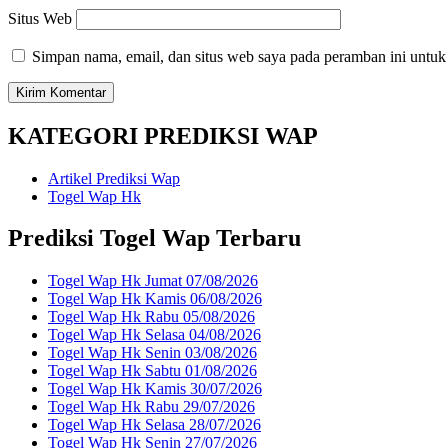
Situs Web
Simpan nama, email, dan situs web saya pada peramban ini untuk
KATEGORI PREDIKSI WAP
Artikel Prediksi Wap
Togel Wap Hk
Prediksi Togel Wap Terbaru
Togel Wap Hk Jumat 07/08/2026
Togel Wap Hk Kamis 06/08/2026
Togel Wap Hk Rabu 05/08/2026
Togel Wap Hk Selasa 04/08/2026
Togel Wap Hk Senin 03/08/2026
Togel Wap Hk Sabtu 01/08/2026
Togel Wap Hk Kamis 30/07/2026
Togel Wap Hk Rabu 29/07/2026
Togel Wap Hk Selasa 28/07/2026
Togel Wap Hk Senin 27/07/2026