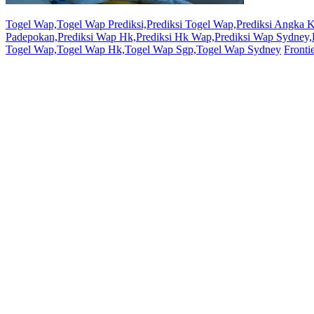
Togel Wap,Togel Wap Prediksi,Prediksi Togel Wap,Prediksi Angka 
Padepokan,Prediksi Wap Hk,Prediksi Hk Wap,Prediksi Wap Sydney,
Togel Wap,Togel Wap Hk,Togel Wap Sgp,Togel Wap Sydney
Fronti