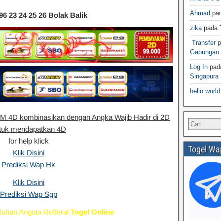
Ahmad
pa
96 23 24 25 26 Bolak Balik
zika
pada
️ Transfer
p
Gabungan 
Log In
pad
Singapura 
hello world
AM 4D kombinasikan dengan Angka Wajib Hadir di 2D
tuk mendapatkan 4D
for help klick
Togel Wa
Klik Disini
Prediksi Wap Hk
Klik Disini
Prediksi Wap Sgp
uhan Angota Refferal
Togel Online