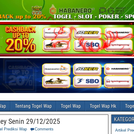
Wap
Tentang Togel Wap
Togel Wap
Togel Wap Hk
Toge
KATEGOR
ney Senin 29/12/2025
kel Prediksi Wap
Comments
Artikel Pr