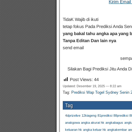
Kirim Email 
TidaK Wajib di ikuti
tetap fokus Pada Prediksi Anda Send
yang bakal tahu angka apa yang b
Tanpa Editan Dan lain nya
send email
semp
Silakan Bagi Prediksi Jitu Anda 
Post Views:
44
Updated: Desember 19, 2025 — 8:22 am
Tag:
Prediksi Wap Togel Sydney Senin 
Tag
4dprizelive
12kiageng
81prediksi
88prediksi
8
anakgowa
angka akurat hk
angkabagus
angk
keluaran hk
angka keluar hk
angkakembar
an