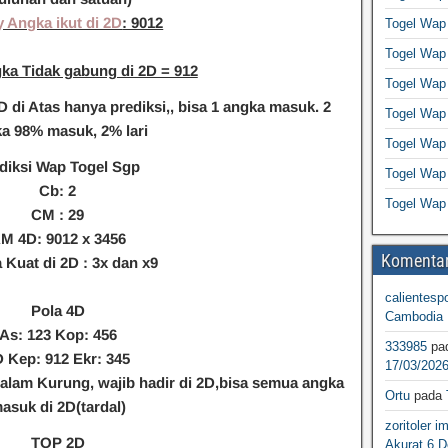
 Angka ikut di 2D
: 9012
Togel Wap
Togel Wap
ka Tidak gabung di 2D = 912
Togel Wap
D di Atas hanya prediksi,, bisa 1 angka masuk. 2
Togel Wap
a 98% masuk, 2% lari
Togel Wap
diksi Wap Togel Sgp
Togel Wap
Cb: 2
Togel Wap
CM : 29
M 4D: 9012 x 3456
Komentar
 Kuat di 2D : 3x dan x9
calientesp
Pola 4D
Cambodia 
As: 123 Kop: 456
333985
pa
 Kep: 912 Ekr: 345
17/03/202
i dalam Kurung, wajib hadir di 2D,bisa semua angka
Ortu
pada
asuk di 2D(tardal)
zoritoler im
TOP 2D
Akurat 6 