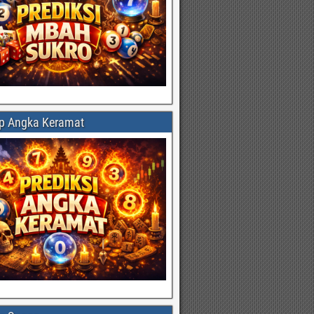
p Angka Keramat