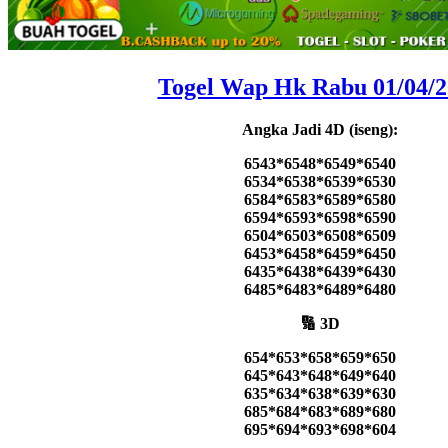
Togel Wap Hk Rabu 01/04/2
Angka Jadi 4D (iseng):
6543*6548*6549*6540
6534*6538*6539*6530
6584*6583*6589*6580
6594*6593*6598*6590
6504*6503*6508*6509
6453*6458*6459*6450
6435*6438*6439*6430
6485*6483*6489*6480
🔢 3D
654*653*658*659*650
645*643*648*649*640
635*634*638*639*630
685*684*683*689*680
695*694*693*698*604