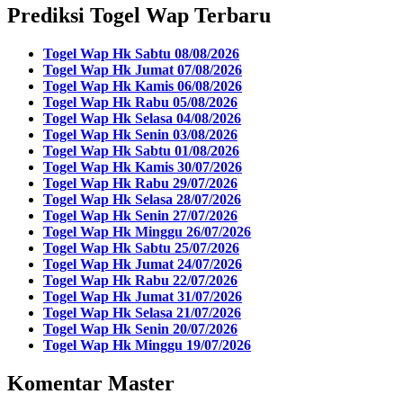
Prediksi Togel Wap Terbaru
Togel Wap Hk Sabtu 08/08/2026
Togel Wap Hk Jumat 07/08/2026
Togel Wap Hk Kamis 06/08/2026
Togel Wap Hk Rabu 05/08/2026
Togel Wap Hk Selasa 04/08/2026
Togel Wap Hk Senin 03/08/2026
Togel Wap Hk Sabtu 01/08/2026
Togel Wap Hk Kamis 30/07/2026
Togel Wap Hk Rabu 29/07/2026
Togel Wap Hk Selasa 28/07/2026
Togel Wap Hk Senin 27/07/2026
Togel Wap Hk Minggu 26/07/2026
Togel Wap Hk Sabtu 25/07/2026
Togel Wap Hk Jumat 24/07/2026
Togel Wap Hk Rabu 22/07/2026
Togel Wap Hk Jumat 31/07/2026
Togel Wap Hk Selasa 21/07/2026
Togel Wap Hk Senin 20/07/2026
Togel Wap Hk Minggu 19/07/2026
Komentar Master