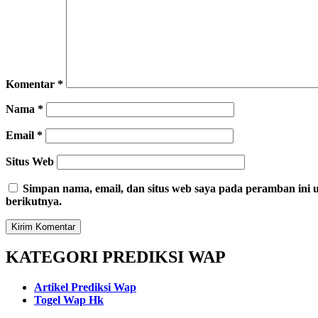
Komentar
*
Nama
*
Email
*
Situs Web
Simpan nama, email, dan situs web saya pada peramban ini 
berikutnya.
KATEGORI PREDIKSI WAP
Artikel Prediksi Wap
Togel Wap Hk