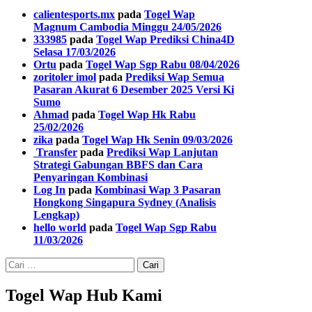
calientesports.mx
pada
Togel Wap
Magnum Cambodia Minggu 24/05/2026
333985
pada
Togel Wap Prediksi China4D
Selasa 17/03/2026
Ortu
pada
Togel Wap Sgp Rabu 08/04/2026
zoritoler imol
pada
Prediksi Wap Semua
Pasaran Akurat 6 Desember 2025 Versi Ki
Sumo
Ahmad
pada
Togel Wap Hk Rabu
25/02/2026
zika
pada
Togel Wap Hk Senin 09/03/2026
️ Transfer
pada
Prediksi Wap Lanjutan
Strategi Gabungan BBFS dan Cara
Penyaringan Kombinasi
Log In
pada
Kombinasi Wap 3 Pasaran
Hongkong Singapura Sydney (Analisis
Lengkap)
hello world
pada
Togel Wap Sgp Rabu
11/03/2026
Cari
untuk:
Togel Wap Hub Kami