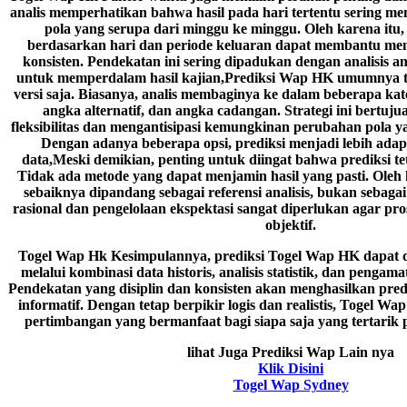
analis memperhatikan bahwa hasil pada hari tertentu sering 
pola yang serupa dari minggu ke minggu. Oleh karena itu
berdasarkan hari dan periode keluaran dapat membantu meng
konsisten. Pendekatan ini sering dipadukan dengan analisis 
untuk memperdalam hasil kajian,Prediksi Wap HK umumnya ti
versi saja. Biasanya, analis membaginya ke dalam beberapa kat
angka alternatif, dan angka cadangan. Strategi ini bertu
fleksibilitas dan mengantisipasi kemungkinan perubahan pola yan
Dengan adanya beberapa opsi, prediksi menjadi lebih adap
data,Meski demikian, penting untuk diingat bahwa prediksi te
Tidak ada metode yang dapat menjamin hasil yang pasti. Oleh
sebaiknya dipandang sebagai referensi analisis, bukan sebaga
rasional dan pengelolaan ekspektasi sangat diperlukan agar pros
objektif.
Togel Wap Hk Kesimpulannya, prediksi Togel Wap HK dapat d
melalui kombinasi data historis, analisis statistik, dan penga
Pendekatan yang disiplin dan konsisten akan menghasilkan predi
informatif. Dengan tetap berpikir logis dan realistis, Togel W
pertimbangan yang bermanfaat bagi siapa saja yang tertarik p
lihat Juga Prediksi Wap Lain nya
Klik Disini
Togel Wap Sydney