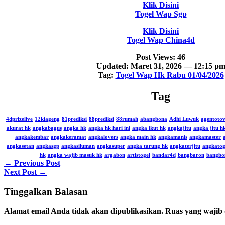
Klik Disini
Togel Wap Sgp
Klik Disini
Togel Wap China4d
Post Views:
46
Updated: Maret 31, 2026 — 12:15 p
Tag:
Togel Wap Hk Rabu 01/04/2026
Tag
4dprizelive
12kiageng
81prediksi
88prediksi
88rumah
abangbona
Adhi Luwuk
agentotov
akurat hk
angkabagus
angka hk
angka hk hari ini
angka ikut hk
angkajitu
angka jitu h
angkakembar
angkakeramat
angkalovers
angka main hk
angkamanis
angkamaster
angkasetan
angkasgp
angkasiluman
angkasuper
angka tarung hk
angkaterjitu
angkatog
hk
angka wajib masuk hk
argabon
artistogel
bandar4d
bangbaron
bangbo
← Previous Post
Next Post →
Tinggalkan Balasan
Alamat email Anda tidak akan dipublikasikan.
Ruas yang wajib 