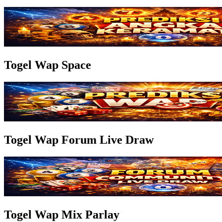
Togel Wap Space
Togel Wap Forum Live Draw
Togel Wap Mix Parlay