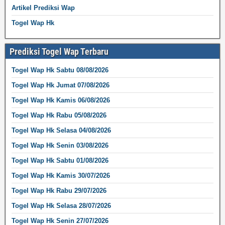
Artikel Prediksi Wap
Togel Wap Hk
Prediksi Togel Wap Terbaru
Togel Wap Hk Sabtu 08/08/2026
Togel Wap Hk Jumat 07/08/2026
Togel Wap Hk Kamis 06/08/2026
Togel Wap Hk Rabu 05/08/2026
Togel Wap Hk Selasa 04/08/2026
Togel Wap Hk Senin 03/08/2026
Togel Wap Hk Sabtu 01/08/2026
Togel Wap Hk Kamis 30/07/2026
Togel Wap Hk Rabu 29/07/2026
Togel Wap Hk Selasa 28/07/2026
Togel Wap Hk Senin 27/07/2026