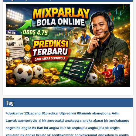
Tag
4dprizelive
12kiageng
81prediksi
88prediksi
88rumah
abangbona
Adhi
Luwuk
agentotovip
ai hk
amoysakti
anakgowa
angka akurat hk
angkabagus
angka hk
angka hk hari ini
angka ikut hk
angkajitu
angka jitu hk
angka
keluaran hk
angka keluar hk
angkakembar
angkakeramat
angkalovers
angka