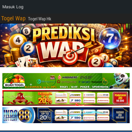
Masuk Log
Togel Wap
Togel Wap Hk