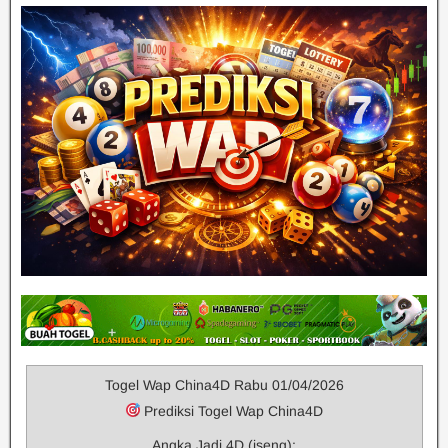
Togel Wap China4D Rabu 01/04/2026
Prediksi Togel Wap China4D
Angka Jadi 4D (iseng):