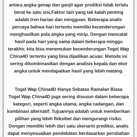
antara angka genap dan ganjil agar prediksi tidak terlalu
berat ke satu sisi,Faktor lain yang tak kalah penting
adalah tren harian dan mingguan. Beberapa analis
percaya bahwa hari tertentu memiliki kecenderungan
menghasilkan pola angka yang mirip. Dengan mencatat
hasil pada hari yang sama dalam beberapa minggu
terakhir, kita bisa menemukan kecenderungan Togel Wap
China4D tertentu yang bisa dijadikan acuan. Metode ini
sering dikombinasikan dengan analisis kepala dan ekor
angka untuk mendapatkan hasil yang lebih matang.
Togel Wap China4D Hanya Sebatas Ramalan Biasa
Togel Wap China4D juga sering disusun dalam beberapa
kategori, seperti angka utama, angka cadangan, dan
kombinasi alternatif. Tujuannya adalah untuk memberikan
pilihan yang lebih fleksibel dan mengurangi risiko.
Dengan memiliki lebih dari satu skenario prediksi, analis
dapat menyesuaikan pendekatan berdasarkan perubahan